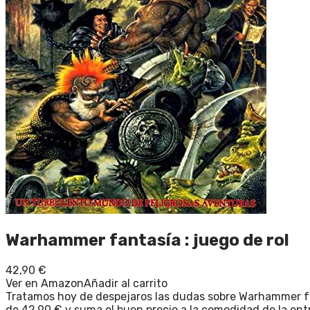
Warhammer fantasía : juego de rol
42,90
€
Ver en Amazon
Añadir al carrito
Tratamos hoy de despejaros las dudas sobre Warhammer fant
de 42,90 € y suma el buen precio a la comodidad de la entr