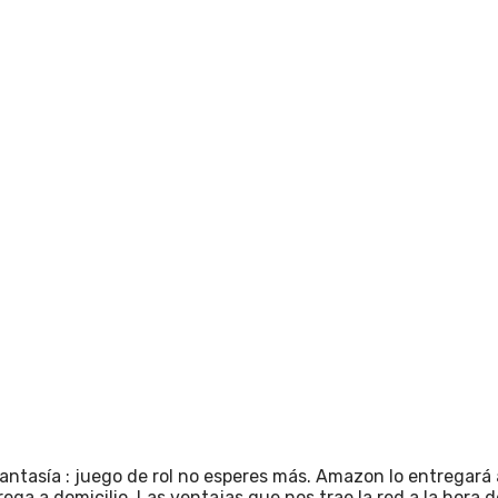
asía : juego de rol no esperes más. Amazon lo entregará a 
ega a domicilio. Las ventajas que nos trae la red a la hora 